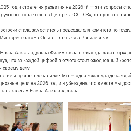
2025 год и стратегия развития на 2026-й — эти вопросы ст
трудового коллектива в Центре «РОСТОК», которое состояло
встречи стала заместитель председателя комитета по труду,
Мингорисполкома Ольга Евгеньевна Василевская.
 Елена Александровна Филимонова поблагодарила сотрудни
нув, что за каждой цифрой в отчете стоит ежедневный кроп
 своему делу.
нстве и профессионализме. Мы — одна команда, где каждый
циозные цели на 2026 год, и я убеждена, что вместе мы до
сь к коллегам Елена Александровна.