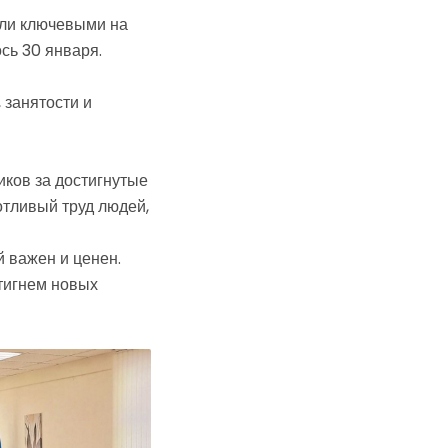
али ключевыми на
сь 30 января.
 занятости и
ков за достигнутые
отливый труд людей,
 важен и ценен.
стигнем новых