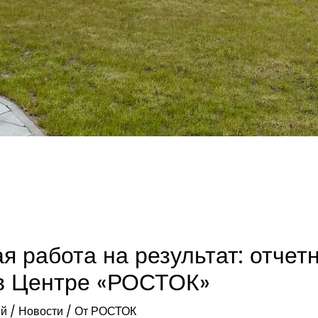
я работа на результат: отчет
в Центре «РОСТОК»
ий
/
Новости
/ От
РОСТОК