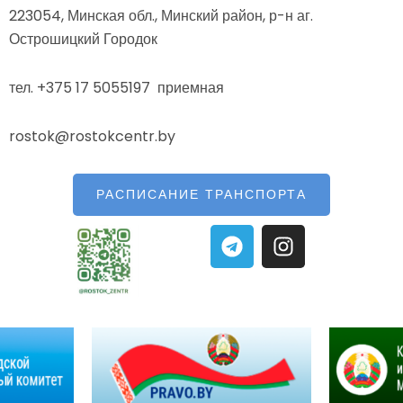
223054, Минская обл., Минский район, р-н аг.
Острошицкий Городок
тел. +375 17 5055197 приемная
rostok@rostokcentr.by
РАСПИСАНИЕ ТРАНСПОРТА
T
I
e
n
l
s
e
t
g
a
r
g
a
r
m
a