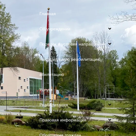
Главная
Об учреждении
Порядок и условия направления
на социальную реабилитацию,
абилитацию
Услуги
Реабилитация
Правовая информация
Обращения граждан