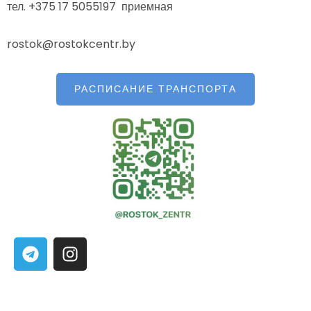
тел. +375 17 5055197 приемная
rostok@rostokcentr.by
РАСПИСАНИЕ ТРАНСПОРТА
T
I
e
n
l
s
e
t